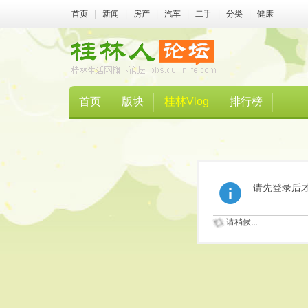
首页
|
新闻
|
房产
|
汽车
|
二手
|
分类
|
健康
首页
版块
桂林Vlog
排行榜
请先登录后
请稍候...