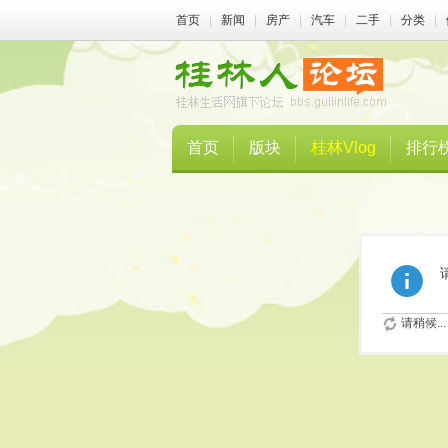
首页
|
新闻
|
房产
|
汽车
|
二手
|
分类
|
首页
版块
桂林Vlog
排行
请稍候...