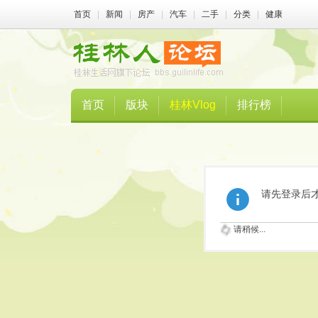
首页
|
新闻
|
房产
|
汽车
|
二手
|
分类
|
健康
首页
版块
桂林Vlog
排行榜
请先登录后
请稍候...