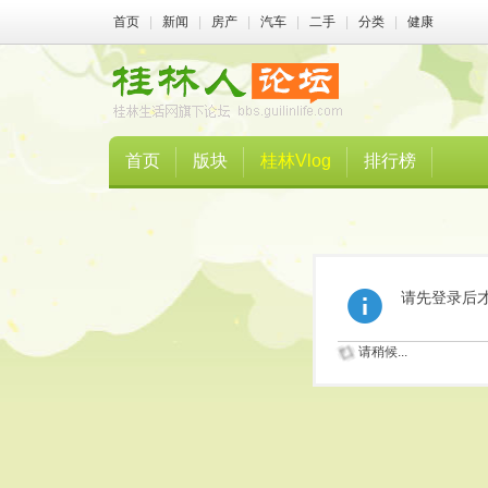
首页
|
新闻
|
房产
|
汽车
|
二手
|
分类
|
健康
首页
版块
桂林Vlog
排行榜
请先登录后
请稍候...