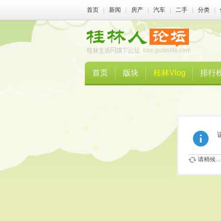
首页
|
新闻
|
房产
|
汽车
|
二手
|
分类
|
首页
版块
桂林Vlog
排行
请稍候...