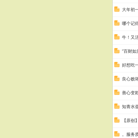
大年初
哪个记
牛！又
"百财如
好想吃
良心败
善心变
知青水
【原创】
。服务