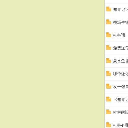
知青记
横沥牛
桂林话
免费送
泉水鱼
哪个还
发一张
《知青
桂林的
桂林有