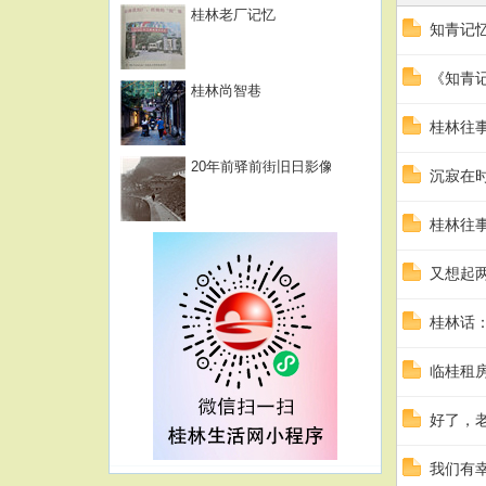
桂林老厂记忆
知青记
《知青
桂林尚智巷
桂林往事
20年前驿前街旧日影像
沉寂在
桂林往事
又想起
桂林话
临桂租
好了，
我们有