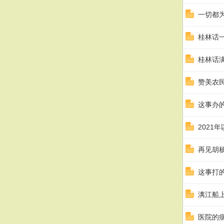
一切都
桂林话
桂林话
赞美农
这事办
2021
再见胡
这事打
漓江船
医院的