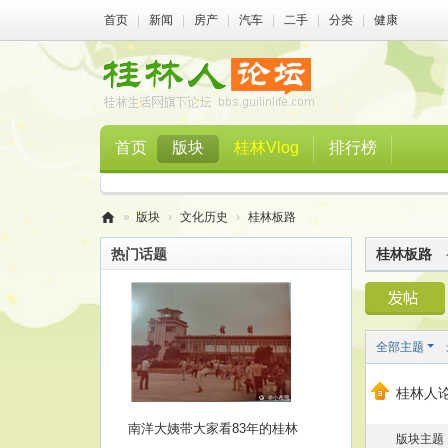
首页
|
新闻
|
房产
|
汽车
|
二手
|
分类
|
健康
首页
版块
桂林Vlog
排行榜
»
版块
›
文化历史
›
桂林板路
桂
热门话题
桂林板路
林
人
论
全部主题
坛
桂林人论
南洋大姨带大家看83年的桂林
版块主题