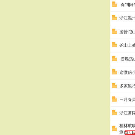
.春到
浙江温
游普陀
尧山上
.游雁荡
这微信
多家银
三月春
浙江普
桂林航
测