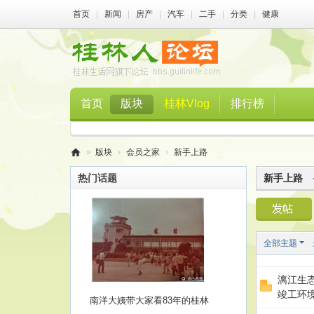
首页
|
新闻
|
房产
|
汽车
|
二手
|
分类
|
健康
首页
版块
桂林Vlog
排行榜
»
版块
›
会员之家
›
新手上路
桂
热门话题
新手上路
林
人
论
全部主题
坛
漓江生
竣工环
南洋大姨带大家看83年的桂林