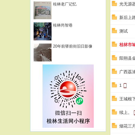
光无源
桂林老厂记忆
新后上
桂林尚智巷
测试
桂林市
20年前驿前街旧日影像
阳朔县
广西荔
1
王城根
续上。
烟花三