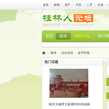
首页
|
新闻
|
房产
|
汽车
|
二手
|
分类
|
首页
版块
桂林Vlog
排行
»
版块
›
论坛活动
›
金币市场
桂
热门话题
林
人
论
坛
南洋大姨带大家看83年的桂林