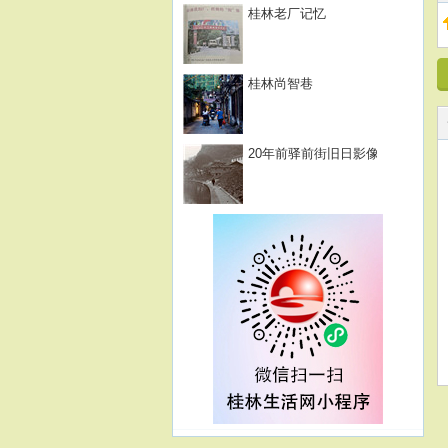
桂林老厂记忆
桂林尚智巷
20年前驿前街旧日影像