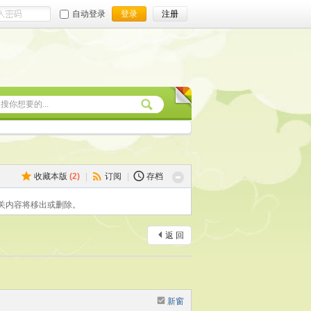
自动登录
登录
注册
收藏本版
(
2
)
|
订阅
|
存档
关内容将移出或删除。
返 回
新窗