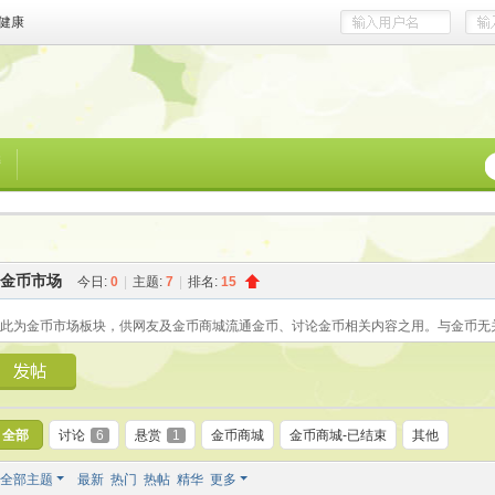
健康
榜
金币市场
今日:
0
|
主题:
7
|
排名:
15
此为金币市场板块，供网友及金币商城流通金币、讨论金币相关内容之用。与金币无
全部
讨论
6
悬赏
1
金币商城
金币商城-已结束
其他
全部主题
最新
热门
热帖
精华
更多