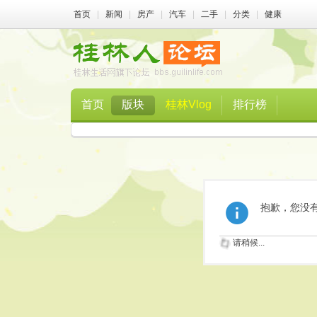
首页
|
新闻
|
房产
|
汽车
|
二手
|
分类
|
健康
首页
版块
桂林Vlog
排行榜
抱歉，您没
请稍候...