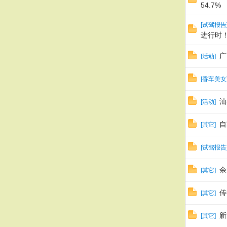
54.7%
[
试驾报告
进行时
广
[
活动
]
[
香车美女
汕
[
活动
]
自
[
其它
]
[
试驾报告
余
[
其它
]
传
[
其它
]
新
[
其它
]