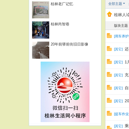
桂林老厂记忆
全部主题
桂林人论
桂林尚智巷
版块主题
[
用车养护
20年前驿前街旧日影像
还
[
其它
]
1
[
其它
]
充
[
其它
]
自
[
其它
]
2
[
其它
]
[
提车作业
乘
[
其它
]