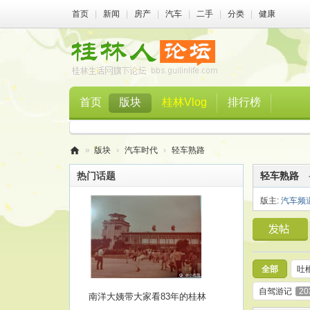
首页
|
新闻
|
房产
|
汽车
|
二手
|
分类
|
健康
首页
版块
桂林Vlog
排行榜
»
版块
›
汽车时代
›
轻车熟路
桂
热门话题
轻车熟路
林
版主:
汽车频
人
论
坛
全部
吐
自驾游记
20
南洋大姨带大家看83年的桂林