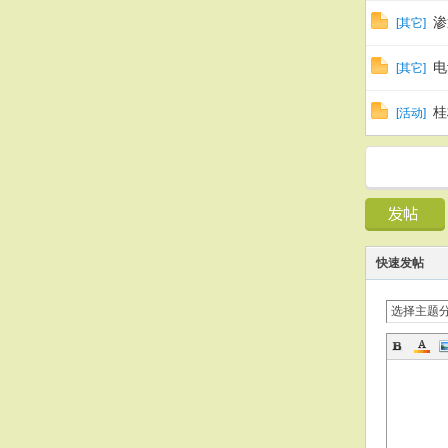
渗
[
其它
]
电
[
其它
]
桂
[
活动
]
快速发帖
选择主题