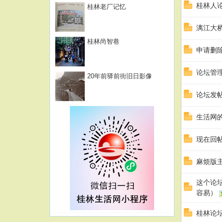
桂林人
桂林老厂记忆
漓江大
桂林尚智巷
申请删
论坛管
20年前驿前街旧日影像
论坛发帖
生活网
现在回
麻烦版
这个论
容易）
桂林论