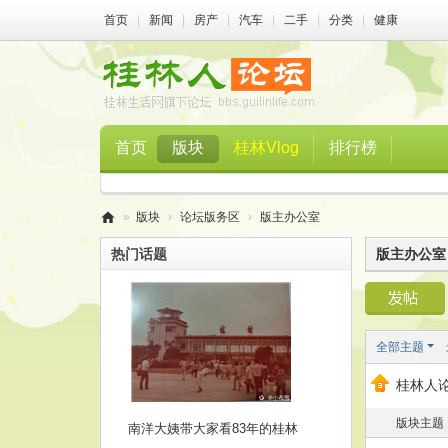
首页
|
新闻
|
房产
|
汽车
|
二手
|
分类
|
健康
首页
版块
桂林Vlog
排行榜
»
版块
›
论坛版务区
›
版主办公室
桂
热门话题
版主办公室
林
人
论
全部主题
坛
桂林人论
版块主题
南洋大姨带大家看83年的桂林