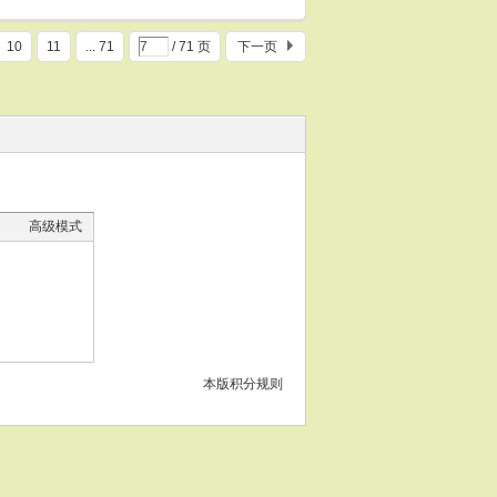
10
11
... 71
/ 71 页
下一页
高级模式
本版积分规则