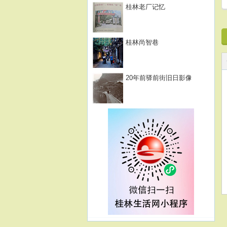
桂林老厂记忆
桂林尚智巷
20年前驿前街旧日影像