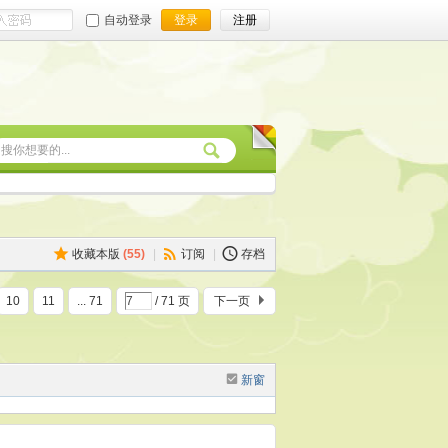
自动登录
登录
注册
收藏本版
(
55
)
|
订阅
|
存档
10
11
... 71
/ 71 页
下一页
新窗