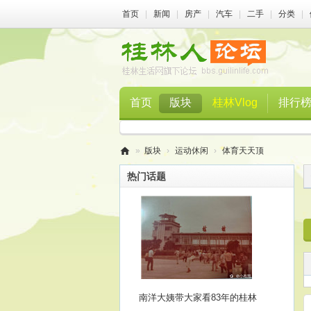
首页
|
新闻
|
房产
|
汽车
|
二手
|
分类
|
首页
版块
桂林Vlog
排行
»
版块
›
运动休闲
›
体育天天顶
桂
热门话题
林
人
论
坛
南洋大姨带大家看83年的桂林