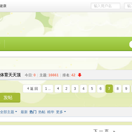
健康
榜
体育天天顶
今日:
0
|
主题:
16661
|
排名:
42
返 回
1 ...
2
3
4
5
6
7
8
9
全部主题
最新
热门
热帖
精华
更多
下一页 »