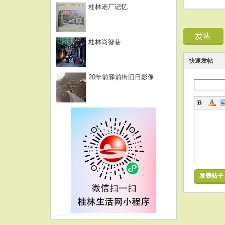
桂林老厂记忆
桂林尚智巷
快速发帖
20年前驿前街旧日影像
发表帖子