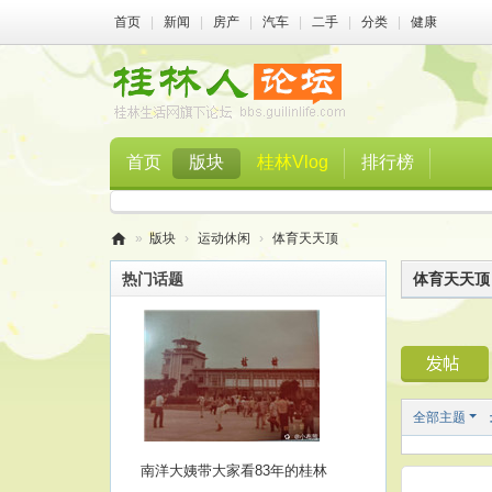
首页
|
新闻
|
房产
|
汽车
|
二手
|
分类
|
健康
首页
版块
桂林Vlog
排行榜
»
版块
›
运动休闲
›
体育天天顶
桂
热门话题
体育天天顶
林
人
论
坛
全部主题
南洋大姨带大家看83年的桂林