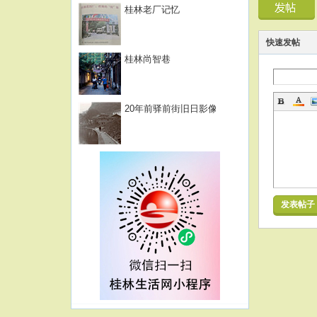
桂林老厂记忆
快速发帖
桂林尚智巷
20年前驿前街旧日影像
发表帖子