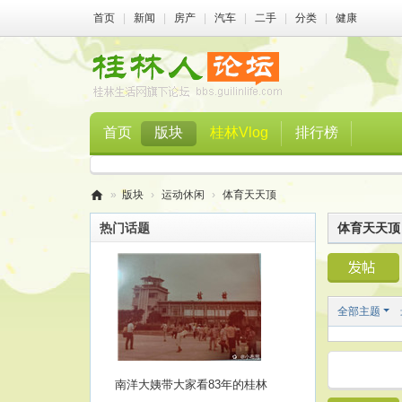
首页
|
新闻
|
房产
|
汽车
|
二手
|
分类
|
健康
首页
版块
桂林Vlog
排行榜
»
版块
›
运动休闲
›
体育天天顶
桂
热门话题
体育天天顶
林
人
论
全部主题
坛
南洋大姨带大家看83年的桂林