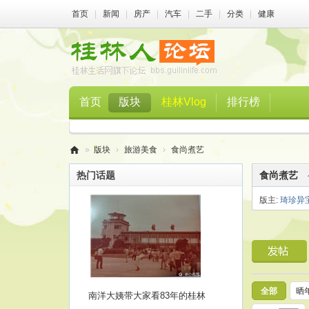
首页
|
新闻
|
房产
|
汽车
|
二手
|
分类
|
健康
首页
版块
桂林Vlog
排行榜
»
版块
›
旅游美食
›
食尚煮艺
桂
热门话题
食尚煮艺
林
版主:
琦珍异
人
论
坛
全部
晒
南洋大姨带大家看83年的桂林