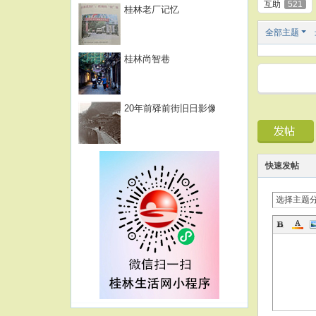
互助
521
桂林老厂记忆
全部主题
桂林尚智巷
20年前驿前街旧日影像
快速发帖
选择主题