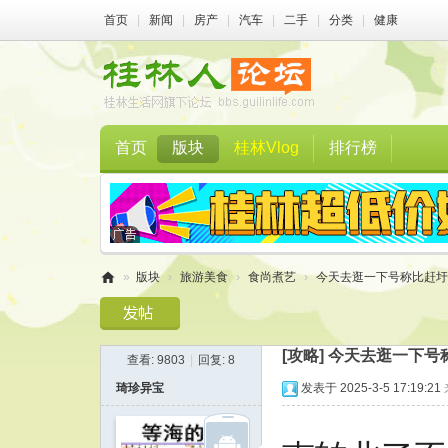
首页
|
新闻
|
房产
|
汽车
|
二手
|
分类
|
健康
首页
版块
桂林Vlog
排行榜
»
版块
›
旅游美食
›
食尚煮艺
›
今天去逛一下号称比赶圩还
桂
林
[攻略]
今天去逛一下号
查看:
9803
|
回复:
8
人
琦珍异宝
发表于 2025-3-5 17:19:21
论
坛