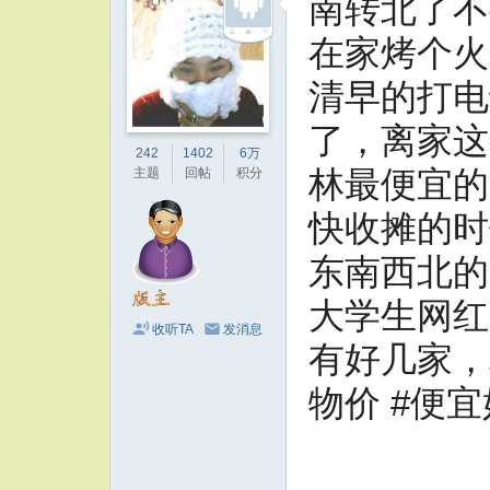
南转北了不
在家烤个火
清早的打电
了，离家这
242
1402
6万
林最便宜的
主题
回帖
积分
快收摊的时
东南西北的
大学生网红
收听TA
发消息
有好几家，
物价 #便宜