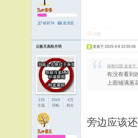
收听TA
发消息
回复
云散天高秋月明
发表于 2025-3-6 15:55:56
请教问题 发表于 202
有没有看到
上面铺满葱
135
3319
4万
主题
回帖
积分
旁边应该还