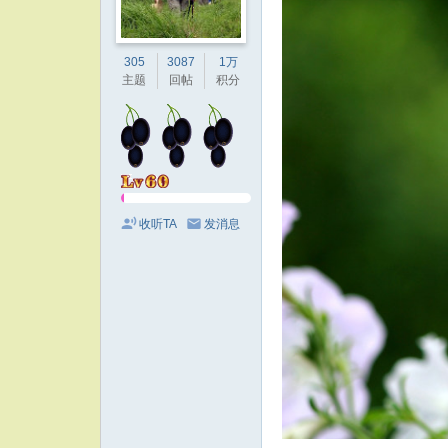
305
3087
1万
主题
回帖
积分
收听TA
发消息