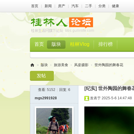
首页
|
新闻
|
房产
|
汽车
|
二手
|
分类
|
健康
首页
版块
桂林Vlog
排行榜
»
版块
›
旅游美食
›
风姿摄影
›
世外陶园的舞春花
桂
林
[纪实]
世外陶园的舞春
查看:
5152
|
回复:
6
人
mgs2991928
发表于 2025-5-6 14:47:48
论
坛