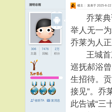
清明谷雨
楼主
|
发表于 2025-6-22 
乔莱典试
举人无一为
乔莱为人正
306
7476
2万
王城首次
主题
回帖
积分
巡抚郝浴曾
生招待。贡
接见”。乔
收听TA
发消息
此告诫“三