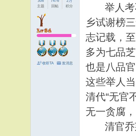
306
7476
2万
举人考不
主题
回帖
积分
乡试谢榜三
志记载，至
多为七品芝
收听TA
发消息
也是八品官
这些举人当
清代“无官
无一贪腐，
清官乔莱