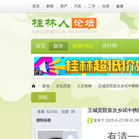
首页
|
新闻
|
房产
|
汽车
|
二手
|
分类
|
健康
首页
版块
桂林Vlog
排行榜
»
版块
›
文化历史
›
人文桂林
›
王城贡院首次乡试中榜的
桂
林
王城贡院首次乡试中榜
查看:
52165
|
回复:
39
人
清明谷雨
发表于 2025-6-22 09:41:36
论
坛
有清一代