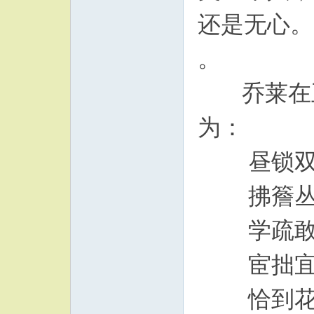
还是无心。
。
乔莱在王
为：
昼锁双
拂簷丛
学疏敢
宦拙宜
恰到花