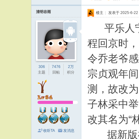
清明谷雨
楼主
|
发表于 2025-6-22 
平乐人宁
程回京时，
令乔老爷感
306
7476
2万
宗贞观年间
主题
回帖
积分
测，故改为
子林采中举
改其名为“
收听TA
发消息
据新版福