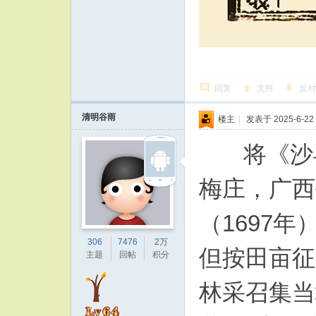
回复
支持
反对
清明谷雨
楼主
|
发表于 2025-6-22 
将《沙县
梅庄，广西
（1697
306
7476
2万
但按田亩征
主题
回帖
积分
林采召集当