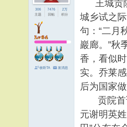
王城贡院
306
7476
2万
城乡试之际
主题
回帖
积分
句：“二月
巖廊。”秋
香，看似时
收听TA
发消息
实。乔莱感
后为国家做
贡院首试
元谢明英姓