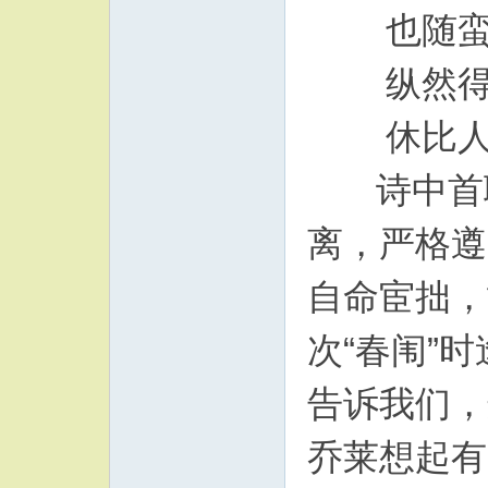
也随蛮
纵然得
休比人
诗中首联
离，严格遵
自命宦拙，
次“春闱”
告诉我们，
乔莱想起有