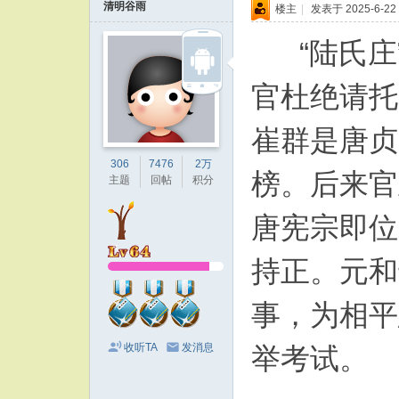
清明谷雨
楼主
|
发表于 2025-6-22 
“陆氏庄”
官杜绝请托
崔群是唐贞
306
7476
2万
榜。后来官
主题
回帖
积分
唐宪宗即位
持正。元和
事，为相平
收听TA
发消息
举考试。