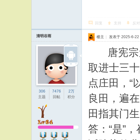
回复
支持
反对
清明谷雨
楼主
|
发表于 2025-6-22 
唐宪宗元
取进士三十
点庄田，“
306
7476
2万
良田，遍在
主题
回帖
积分
田指其门生
答：“是”