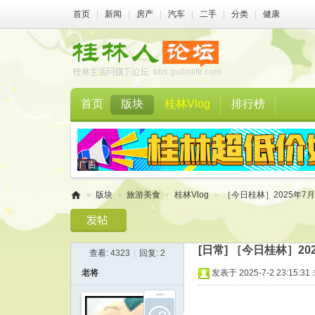
首页
|
新闻
|
房产
|
汽车
|
二手
|
分类
|
健康
首页
版块
桂林Vlog
排行榜
»
版块
›
旅游美食
›
桂林Vlog
›
［今日桂林］2025年7月
桂
林
[日常]
［今日桂林］20
查看:
4323
|
回复:
2
人
老将
发表于 2025-7-2 23:15:31
论
坛