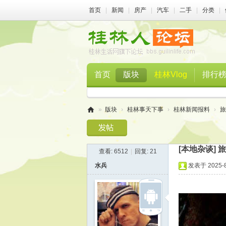
首页
|
新闻
|
房产
|
汽车
|
二手
|
分类
|
首页
版块
桂林Vlog
排行
»
版块
›
桂林事天下事
›
桂林新闻报料
›
旅
桂
林
[本地杂谈]
旅
查看:
6512
|
回复:
21
人
水兵
发表于 2025-8-
论
坛