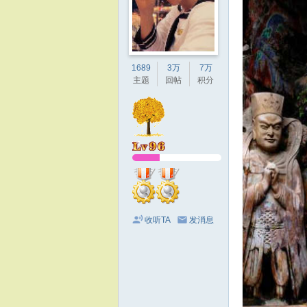
1689
3万
7万
主题
回帖
积分
收听TA
发消息