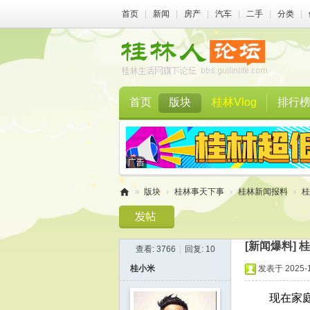
首页
|
新闻
|
房产
|
汽车
|
二手
|
分类
|
首页
版块
桂林Vlog
排行
»
版块
›
桂林事天下事
›
桂林新闻报料
›
桂
桂
林
[新闻爆料]
桂
查看:
3766
|
回复:
10
人
桂小米
发表于 2025-11
论
坛
现在家庭条