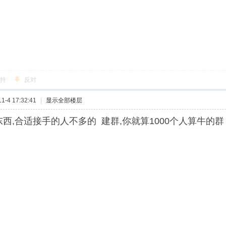
持
反对
-4 17:32:41
|
显示全部楼层
东西,合适接手的人不多的 建群,你就算1000个人算牛的