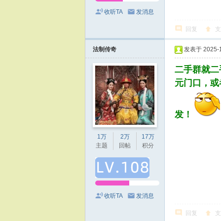
收听TA
发消息
回复
支
法制传奇
发表于 2025-11
二手群就二
元门口，或
发！
1万
2万
17万
主题
回帖
积分
收听TA
发消息
回复
支