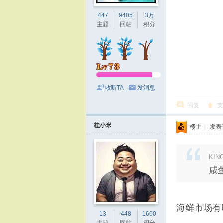
447
9405
3万
主题
回帖
积分
收听TA
发消息
回复
支
桂小米
楼主
|
发表于 
KING
咸
海鲜市场有
13
448
1600
主题
回帖
积分