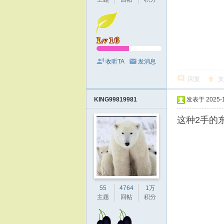
收听TA
发消息
回复
支
KING99819981
发表于 2025-11
这种2手的
55
4764
1万
主题
回帖
积分