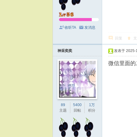
收听TA
发消息
回复
支
神采奕奕
发表于 2025-11
微信里面的
89
5400
1万
主题
回帖
积分