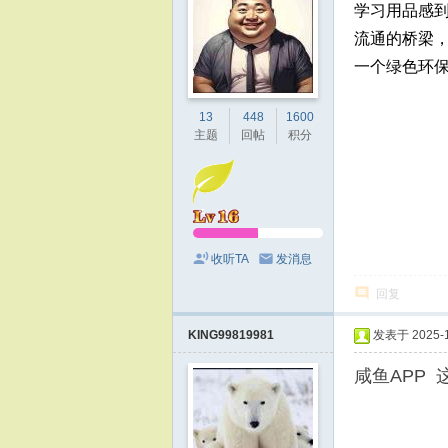
学习用品感
流通的桥梁
一个绿色环
13
448
1600
主题
回帖
积分
收听TA
发消息
回复
KING99819981
发表于 2025-11
咸鱼APP