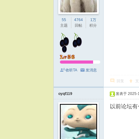
55
4764
1万
主题
回帖
积分
收听TA
发消息
回复
支
oyqf119
发表于 2025-11
以前论坛有