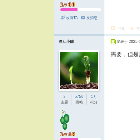
收听TA
发消息
回复
支
漓江小陈
发表于 2025-11
需要，但是
2
5756
1万
主题
回帖
积分