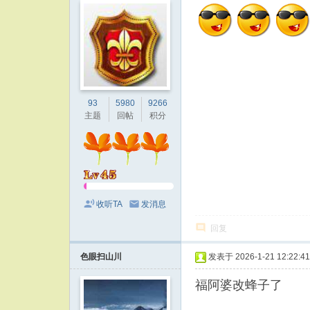
93
5980
9266
主题
回帖
积分
收听TA
发消息
回复
色眼扫山川
发表于 2026-1-21 12:22:41
福阿婆改蜂子了