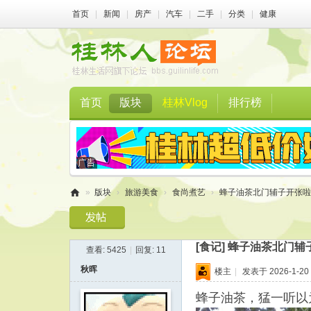
首页
|
新闻
|
房产
|
汽车
|
二手
|
分类
|
健康
首页
版块
桂林Vlog
排行榜
»
版块
›
旅游美食
›
食尚煮艺
›
蜂子油茶北门辅子开张啦一
桂
林
[食记]
蜂子油茶北门辅
查看:
5425
|
回复:
11
人
秋晖
楼主
|
发表于 2026-1-20 
论
坛
蜂子油茶，猛一听以