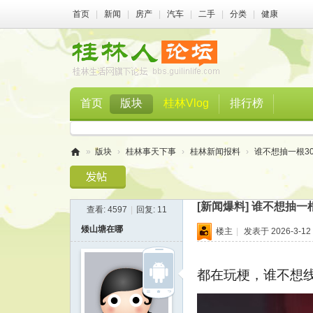
首页
|
新闻
|
房产
|
汽车
|
二手
|
分类
|
健康
首页
版块
桂林Vlog
排行榜
»
版块
›
桂林事天下事
›
桂林新闻报料
›
谁不想抽一根30
桂
林
[新闻爆料]
谁不想抽一根
查看:
4597
|
回复:
11
人
矮山塘在哪
楼主
|
发表于 2026-3-12 
论
坛
都在玩梗，谁不想线