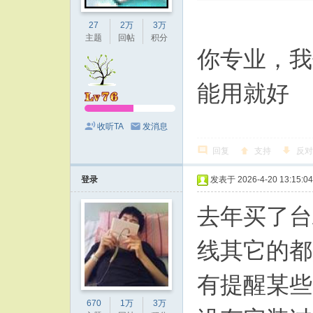
27
2万
3万
主题
回帖
积分
你专业，我
能用就好
收听TA
发消息
回复
支持
反对
登录
发表于 2026-4-20 13:15:04
去年买了台
线其它的都
有提醒某些
670
1万
3万