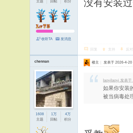
没有安装过
主题
回帖
积分
收听TA
发消息
回复
支持
反对
chennan
楼主
|
发表于 2026-4-20 
laoyilaoyi 发表于 
如果你安装
被当病毒处理
1608
1万
4万
主题
回帖
积分