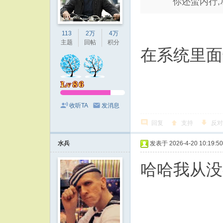
你还蛮内行
113
2万
4万
主题
回帖
积分
在系统里面
收听TA
发消息
回复
支持
反对
水兵
发表于 2026-4-20 10:19:50
哈哈我从没