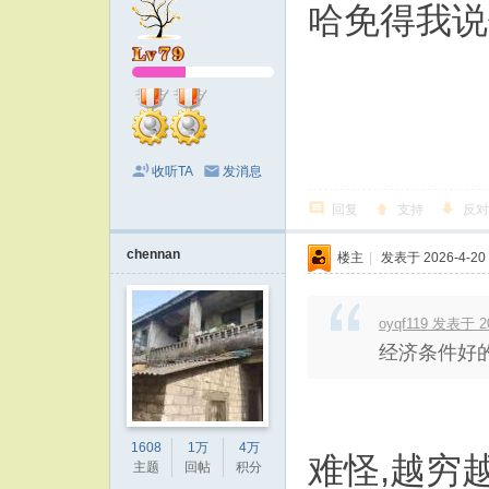
哈免得我说
收听TA
发消息
回复
支持
反对
chennan
楼主
|
发表于 2026-4-20 
oyqf119 发表于 20
经济条件好
1608
1万
4万
难怪,越穷
主题
回帖
积分