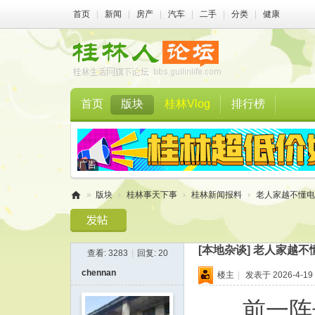
首页
|
新闻
|
房产
|
汽车
|
二手
|
分类
|
健康
首页
版块
桂林Vlog
排行榜
»
版块
›
桂林事天下事
›
桂林新闻报料
›
老人家越不懂电
桂
林
[本地杂谈]
老人家越不
查看:
3283
|
回复:
20
人
chennan
楼主
|
发表于 2026-4-19 
论
坛
前一阵子