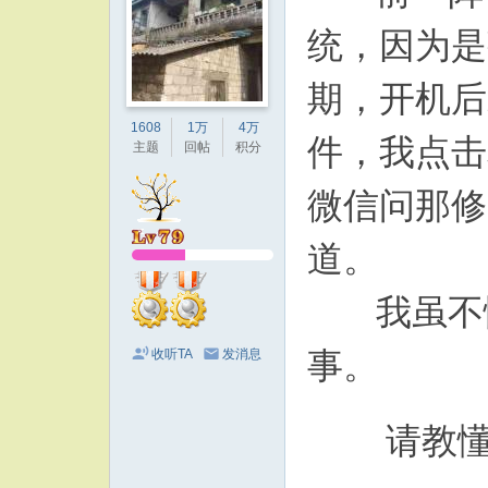
统，因为是
期，开机后
1608
1万
4万
件，我点击
主题
回帖
积分
微信问那修
道。
我虽不懂
事。
收听TA
发消息
请教懂