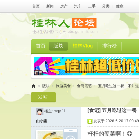
首页
|
新闻
|
房产
|
汽车
|
二手
|
分类
|
健康
首页
版块
桂林Vlog
排行榜
»
版块
›
旅游美食
›
食尚煮艺
›
五月吃过这一餐，不知道
桂
林
[食记]
五月吃过这一餐
楼主:
mqy 11
人
由小歪
发表于 2026-5-20 17:09:49
论
坛
杆杆的硬菜啊！😋