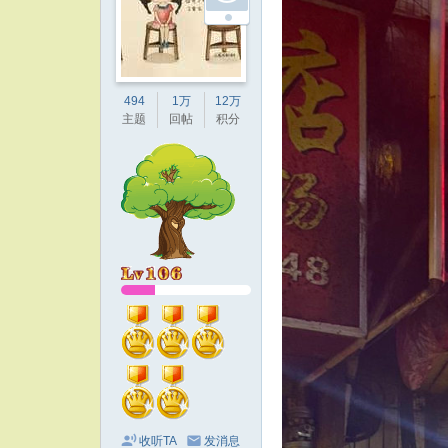
494
1万
12万
主题
回帖
积分
收听TA
发消息