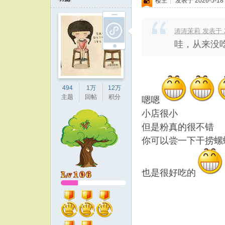
楼主
|
发表于 2026-5-18 
涛涛茉莉 发表于 202
哇，从来没
494
1万
12万
主题
回帖
积分
嗯嗯
小店很小
但是粉真的很不错
你可以尝一下干捞螺
也是很好吃的