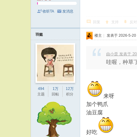
收听TA
发消息
回复
支持
反对
羽懿
楼主
|
发表于 2026-5-20 
由小歪 发表于 2026
哇喔，种草了
494
1万
12万
主题
回帖
积分
来呀
加个鸭爪
油豆腐
好吃