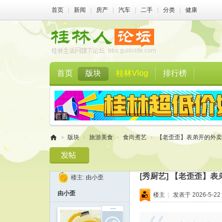
首页
|
新闻
|
房产
|
汽车
|
二手
|
分类
|
健康
首页
版块
桂林Vlog
排行榜
»
版块
›
旅游美食
›
食尚煮艺
›
【老歪歪】表弟开的外卖店
桂
林
[秀厨艺]
【老歪歪】表
楼主:
由小歪
人
由小歪
论
楼主
|
发表于 2026-5-22 
坛