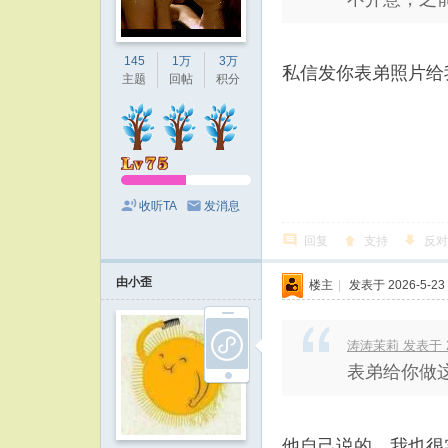
145
1万
3万
私信发你表弟照片给
主题
回帖
积分
收听TA
发消息
回复
支持
反对
由小歪
楼主
|
发表于 2026-5-23 
涛涛茉莉 发表于 202
表弟给你做
他自己说的，我也很实诚的，害