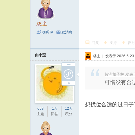
收听TA
发消息
回复
支持
反对
由小歪
楼主
|
发表于 2026-5-23 
訾洲柚子林 发表于 20
可惜没有合
想找位合适的过日子
658
1万
12万
主题
回帖
积分