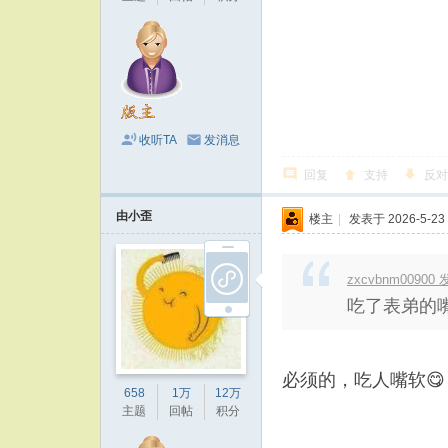
收听TA
发消息
回复
支持
反对
由小歪
楼主
|
发表于 2026-5-23 
zxcvbnm00900 发
吃了表弟的
必须的，吃人嘴软😋
658
1万
12万
主题
回帖
积分