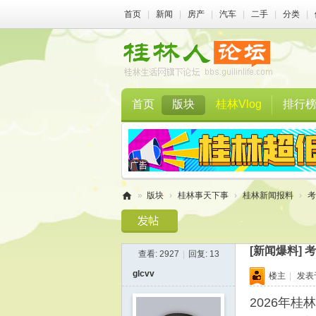
首页
|
新闻
|
房产
|
汽车
|
二手
|
分类
|
首页
版块
桂林Vlog
排行
»
版块
›
桂林事天下事
›
桂林新闻报料
›
考
桂
林
[新闻爆料]
考
查看:
2927
|
回复:
13
人
glcvv
楼主
|
发表于 
论
坛
2026年桂