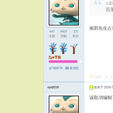
小柴门
百
南郭先生占
447
9407
3万
主题
回帖
积分
收听TA
发消息
回复
支
oyqf119
发表于 2026-5-
该取消编制