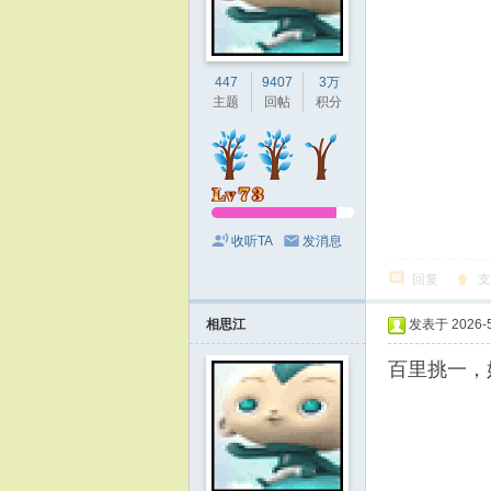
447
9407
3万
主题
回帖
积分
收听TA
发消息
回复
支
相思江
发表于 2026-5-
百里挑一，