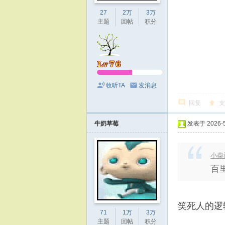
27
2万
3万
主题
回帖
积分
收听TA
发消息
回复
支
牛奶草莓
发表于 2026-5-
小柴门
百
笑死人的逻
71
1万
3万
主题
回帖
积分