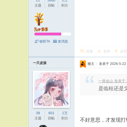
21
5660
2万
主题
回帖
积分
收听TA
发消息
回复
支持
反对
一只皮孩
楼主
|
发表于 2026-5-22 
一座金山 发表于 202
是临桂还是
39
601
1万
主题
回帖
积分
不好意思，才发现打