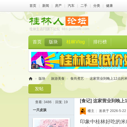
首页
|
新闻
|
房产
|
汽车
|
二手
|
分类
|
健康
首页
版块
桂林Vlog
排行榜
»
版块
›
旅游美食
›
食尚煮艺
›
这家营业到晚上12点的米
桂
林
[食记]
这家营业到晚上
查看:
3486
|
回复:
19
人
一只皮孩
楼主
|
发表于 2026-5-22 
论
坛
印象中桂林好吃的米