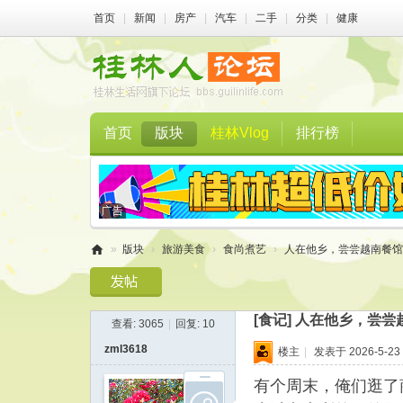
首页
|
新闻
|
房产
|
汽车
|
二手
|
分类
|
健康
首页
版块
桂林Vlog
排行榜
»
版块
›
旅游美食
›
食尚煮艺
›
人在他乡，尝尝越南餐馆
桂
林
[食记]
人在他乡，尝尝
查看:
3065
|
回复:
10
人
zml3618
楼主
|
发表于 2026-5-23 
论
坛
有个周末，俺们逛了