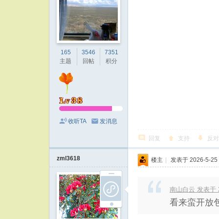
165
3546
7351
主题
回帖
积分
收听TA
发消息
回复
支持
反对
zml3618
楼主
|
发表于 2026-5-25 
南山白云 发表于 202
看来蛮开放