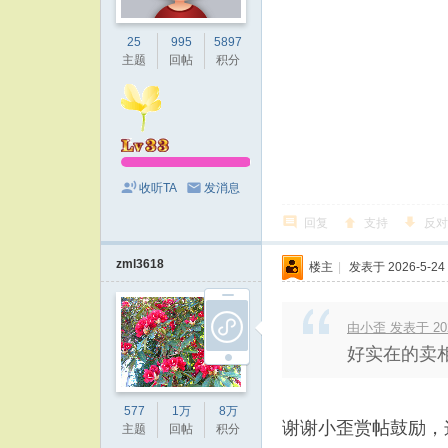
25
995
5897
主题
回帖
积分
收听TA
发消息
回复
支持
反对
zml3618
楼主
|
发表于 2026-5-24 
由小歪 发表于 2026
好实在的卖相
577
1万
8万
谢谢小歪赏帖鼓励，
主题
回帖
积分