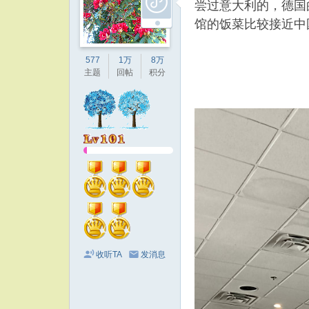
尝过意大利的，德国
馆的饭菜比较接近中
577
1万
8万
主题
回帖
积分
收听TA
发消息