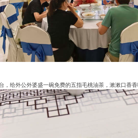
台，给外公外婆盛一碗免费的五指毛桃油茶，漱漱口香香嘴