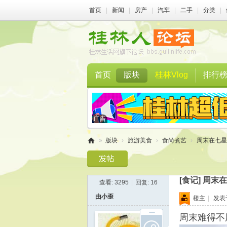
首页
|
新闻
|
房产
|
汽车
|
二手
|
分类
|
首页
版块
桂林Vlog
排行
»
版块
›
旅游美食
›
食尚煮艺
›
周末在七星
桂
林
[食记]
周末在
查看:
3295
|
回复:
16
人
由小歪
楼主
|
发表于 
论
坛
周末难得不