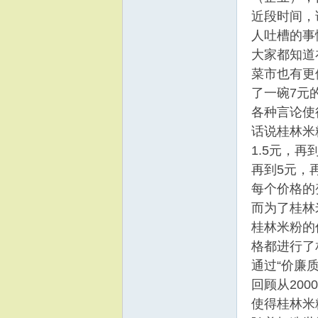
近段时间，
人吐槽的事
大家都知道
菜市也有更
了一碗7元
各种言论使
话说桂林米
1.5元，再
再到5元，再
每个价格的
而为了桂林
桂林米粉的
格都进行了
通过“价廉
回顾从20
使得桂林米