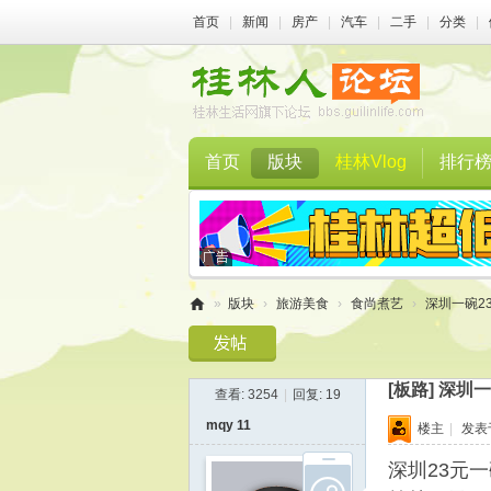
首页
|
新闻
|
房产
|
汽车
|
二手
|
分类
|
首页
版块
桂林Vlog
排行
»
版块
›
旅游美食
›
食尚煮艺
›
深圳一碗2
桂
林
[板路]
深圳一
查看:
3254
|
回复:
19
人
mqy 11
楼主
|
发表于 
论
坛
深圳23元