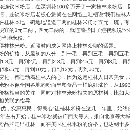
该连锁米粉店，在深圳花100多万开了一家桂林米粉店，
情，连锁米粉店老板心急就在在网络上吐槽说“我们桂林人
在桂林本地一碗地地道道二两的桂林米粉才五元一碗，有
便宜的3元二两，四元二两的，就连前些日子短视频说“外
的当地米粉。”
得桂林米粉。近段时间成为网络上桂林众聊的话题。
粉的价格，从最初的八分，到一毛，再到三毛，再到五毛
到1.8元，再到2元，再到2.3元，再到2.5元，再到3元，再
到5.5元，再到10元，再到13元，再到60元。
变化，都迁动着桂林人的心，因为这是桂林人日常美食，
米粉不像全国各地的粉面早餐食品一样疯狂涨价，从199
价格相当的关注，同时对桂林米粉相关的原材料，比如大
相关联的指导。
质优，实惠惠民，得民心”让桂林米粉在这几十年里，始终
00年左右开始，桂林米粉就被广西天等人，推向北京等大
粉品牌走出桂林，而在美国桂林米粉的价格，也达到十多