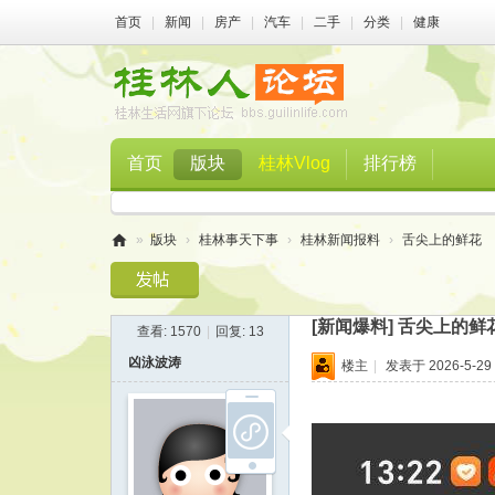
首页
|
新闻
|
房产
|
汽车
|
二手
|
分类
|
健康
首页
版块
桂林Vlog
排行榜
»
版块
›
桂林事天下事
›
桂林新闻报料
›
舌尖上的鲜花
桂
林
[新闻爆料]
舌尖上的鲜
查看:
1570
|
回复:
13
人
凶泳波涛
楼主
|
发表于 2026-5-29 
论
坛