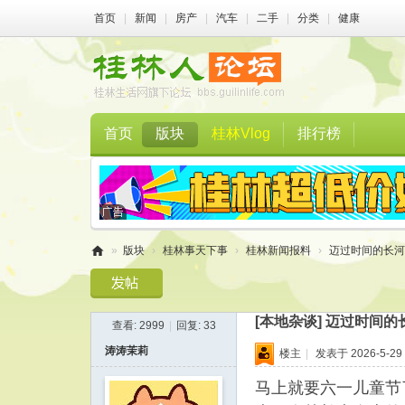
首页
|
新闻
|
房产
|
汽车
|
二手
|
分类
|
健康
首页
版块
桂林Vlog
排行榜
»
版块
›
桂林事天下事
›
桂林新闻报料
›
迈过时间的长河，
桂
林
[本地杂谈]
迈过时间的
查看:
2999
|
回复:
33
人
涛涛茉莉
楼主
|
发表于 2026-5-29 
论
坛
马上就要六一儿童节