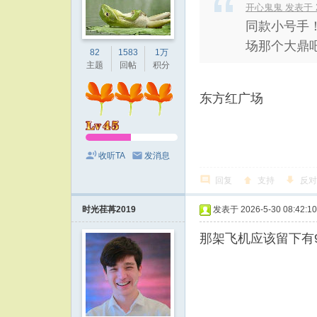
开心鬼鬼 发表于 202
同款小号手
场那个大鼎吧
82
1583
1万
主题
回帖
积分
东方红广场
收听TA
发消息
回复
支持
反对
时光荏苒2019
发表于 2026-5-30 08:42:10
那架飞机应该留下有