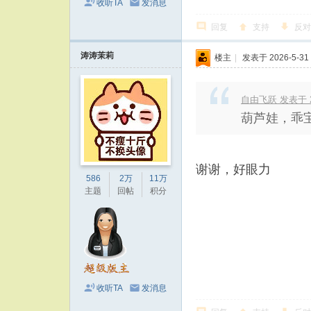
收听TA
发消息
回复
支持
反对
涛涛茉莉
楼主
|
发表于 2026-5-31 
自由飞跃 发表于 202
葫芦娃，乖
谢谢，好眼力
586
2万
11万
主题
回帖
积分
收听TA
发消息