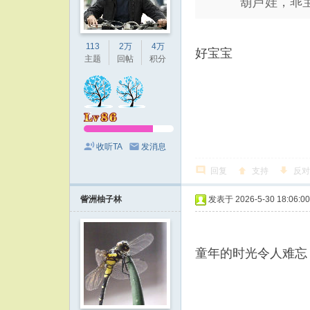
葫芦娃，乖
113
2万
4万
好宝宝
主题
回帖
积分
收听TA
发消息
回复
支持
反对
訾洲柚子林
发表于 2026-5-30 18:06:00
童年的时光令人难忘