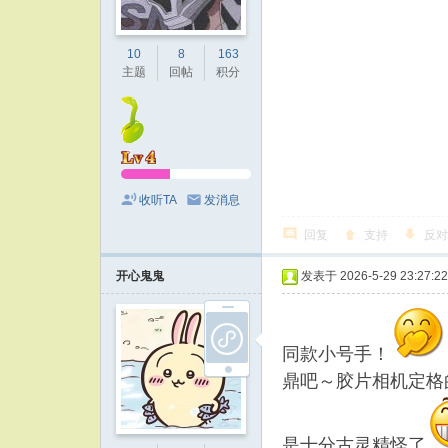
10
8
163
主题
回帖
积分
收听TA
发消息
回复
支持
反对
开心鬼鬼
发表于 2026-5-29 23:27:22
同款小号手！
鼎吧～胶片相机定格
是十分古灵精怪了