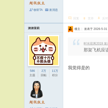
收听TA
发消息
回复
支持
反对
涛涛茉莉
楼主
|
发表于 2026-5-31 
时光荏苒2019 发表于
那架飞机应
我觉得是的
586
2万
11万
主题
回帖
积分