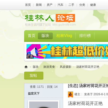
首页
|
新闻
|
房产
|
汽车
|
二手
|
分类
|
健康
首页
版块
桂林Vlog
排行榜
»
版块
›
旅游美食
›
风姿摄影
›
汤家村荷花开正艳
桂
林
[生态]
汤家村荷花开正
查看:
1171
|
回复:
14
人
益宏天下
楼主
|
发表于 2026-6-1 0
论
坛
汤家村荷花开正艳