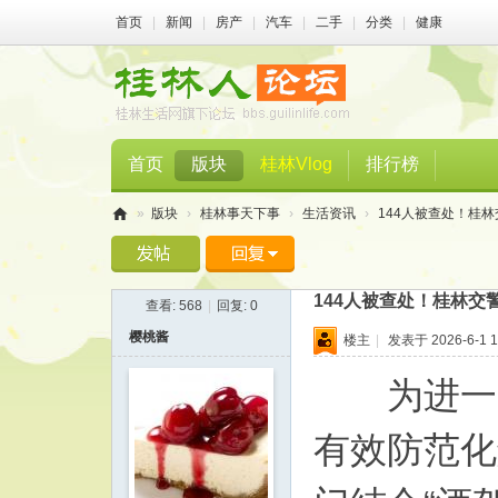
首页
|
新闻
|
房产
|
汽车
|
二手
|
分类
|
健康
首页
版块
桂林Vlog
排行榜
»
版块
›
桂林事天下事
›
生活资讯
›
144人被查处！桂
桂
林
144人被查处！桂林交
查看:
568
|
回复:
0
人
樱桃酱
楼主
|
发表于 2026-6-1 1
论
坛
为进一步
有效防范化