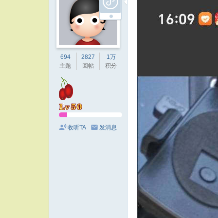
694
2827
1万
主题
回帖
积分
收听TA
发消息