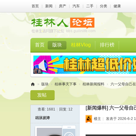
首页
|
新闻
|
房产
|
汽车
|
二手
|
分类
|
健康
首页
版块
桂林Vlog
排行榜
»
版块
›
桂林事天下事
›
桂林新闻报料
›
六一父母自己在苦
桂
林
[新闻爆料]
六一父母自己
查看:
1681
|
回复:
12
人
凶泳波涛
楼主
|
发表于 2026-6-2 1
论
坛