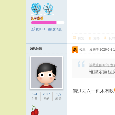
收听TA
发消息
回复
支持
反对
凶泳波涛
楼主
|
发表于 2026-6-3 1
被截止的时间 发表于 
谁规定廉租
偶过去六一也木有吃
694
2827
1万
主题
回帖
积分