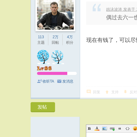
凶泳波涛 发表于 202
偶过去六一
113
2万
4万
现在有钱了，可以尽情
主题
回帖
积分
收听TA
发消息
回复
支持
反对