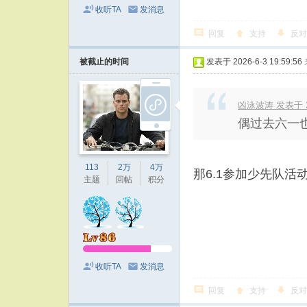
收听TA
发消息
回复
支持
反对
被截止的时间
发表于 2026-6-3 19:59:56
凶泳波涛 发表于 202
偶过去六一
113
2万
4万
那6.1参加少先队
主题
回帖
积分
收听TA
发消息
回复
支持
反对