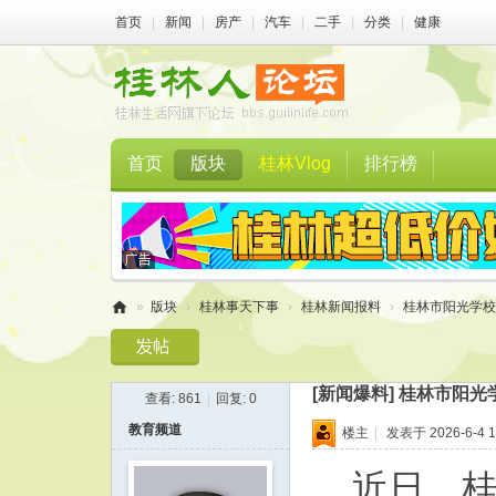
首页
|
新闻
|
房产
|
汽车
|
二手
|
分类
|
健康
首页
版块
桂林Vlog
排行榜
»
版块
›
桂林事天下事
›
桂林新闻报料
›
桂林市阳光学校举行
桂
林
[新闻爆料]
桂林市阳光学
查看:
861
|
回复:
0
人
教育频道
楼主
|
发表于 2026-6-4 1
论
坛
近日，桂