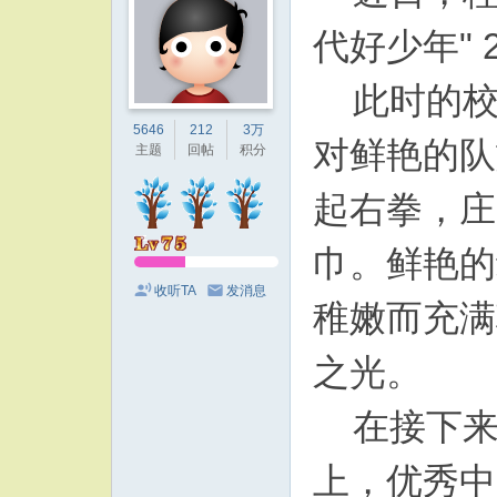
代好少年" 
此时的
5646
212
3万
对鲜艳的队
主题
回帖
积分
起右拳，庄
巾。鲜艳的
收听TA
发消息
稚嫩而充满
之光。
在接下来
上，优秀中