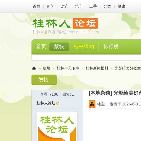
首页
|
新闻
|
房产
|
汽车
|
二手
|
分类
|
健康
首页
版块
桂林Vlog
排行榜
»
版块
›
桂林事天下事
›
桂林新闻报料
›
光影绘美好创意
桂
林
[本地杂谈]
光影绘美好
查看:
7106
|
回复:
1
人
桂林人论坛
楼主
|
发表于 2026-6-8 1
论
坛