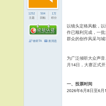
1252
504
1万
主题
回帖
积分
以镜头定格风貌，以
作已顺利完成，一批
群众的创作风采与城
收听TA
发消息
为广泛倾听大众声音
14
月
日，大赛正式开
一、投票时间
2026
6
8
6
年
月
日
至
月