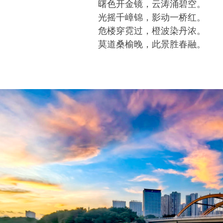
曙色开金镜，云涛涌碧空。
光摇千嶂锦，影动一桥红。
危楼穿霓过，橙波染丹浓。
莫道桑榆晚，此景胜春融。