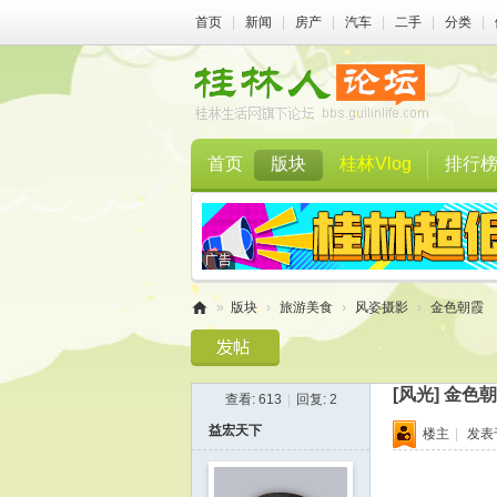
首页
|
新闻
|
房产
|
汽车
|
二手
|
分类
|
首页
版块
桂林Vlog
排行
»
版块
›
旅游美食
›
风姿摄影
›
金色朝霞
桂
林
[风光]
金色朝
查看:
613
|
回复:
2
人
益宏天下
楼主
|
发表于 
论
坛