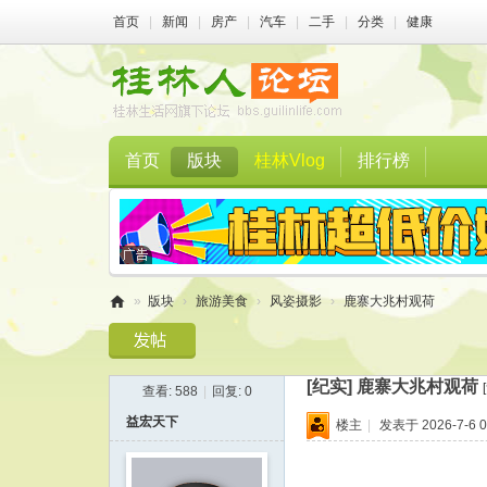
首页
|
新闻
|
房产
|
汽车
|
二手
|
分类
|
健康
首页
版块
桂林Vlog
排行榜
»
版块
›
旅游美食
›
风姿摄影
›
鹿寨大兆村观荷
桂
林
[纪实]
鹿寨大兆村观荷
查看:
588
|
回复:
0
人
益宏天下
楼主
|
发表于 2026-7-6 0
论
坛