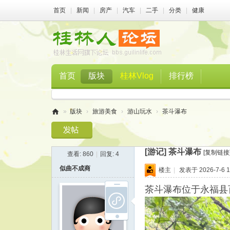
首页
|
新闻
|
房产
|
汽车
|
二手
|
分类
|
健康
首页
版块
桂林Vlog
排行榜
»
版块
›
旅游美食
›
游山玩水
›
茶斗瀑布
桂
林
[游记]
茶斗瀑布
[复制链接
查看:
860
|
回复:
4
人
似曲不成商
楼主
|
发表于 2026-7-6 1
论
坛
茶斗瀑布位于永福县