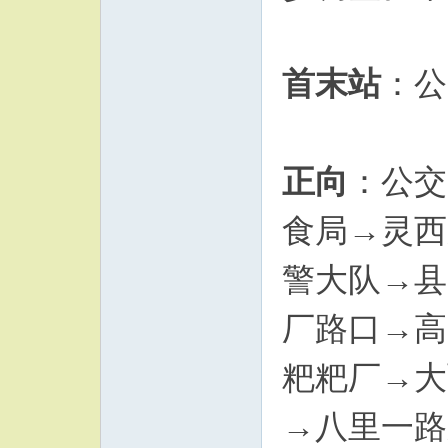
首末站
：公
正向
：公交
食局→灵西
警大队→县
厂路口→高
粑粑厂→大
→八里一路