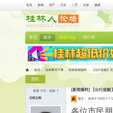
首页
|
新闻
|
房产
|
汽车
|
二手
|
分类
|
健康
首页
版块
桂林Vlog
排行榜
»
版块
›
桂林事天下事
›
桂林新闻报料
›
【出行提醒】灵川
桂
林
[新闻爆料]
【出行提醒】
查看:
879
|
回复:
7
人
北研之阎
楼主
|
发表于 2026-7-7 1
论
坛
各位市民朋