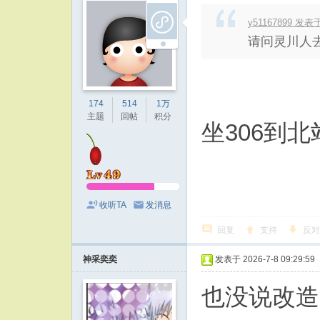
y51167899 发表于 
请问灵川人
174
514
1万
主题
回帖
积分
坐306到
收听TA
发消息
回复
支持
反对
神采奕奕
发表于 2026-7-8 09:29:59
也没说改造