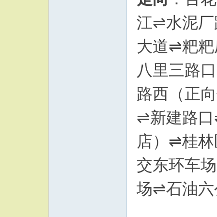
江⇌水泥厂
大道⇌粑粑
八里三路口
路西（正向
⇌新建路口
店）⇌桂林
交东环车场
场⇌石油六