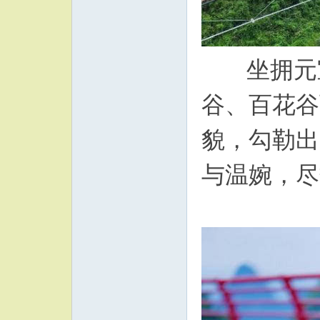
坐拥元宝
谷、百花谷
貌，勾勒出
与温婉，尽