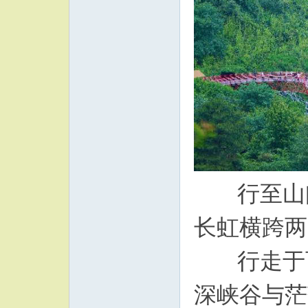
行至山间
长虹横跨两
行走于百
深峡谷与茫