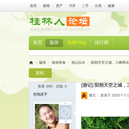
首页
|
新闻
|
房产
|
汽车
|
二手
|
分类
|
健康
首页
版块
桂林Vlog
排行榜
»
版块
›
旅游美食
›
游山玩水
›
阳朔天空之城，三峰两谷藏
桂
林
[游记]
阳朔天空之城，
查看:
899
|
回复:
0
人
行为天下
楼主
|
发表于 2026-7-7 1
论
坛