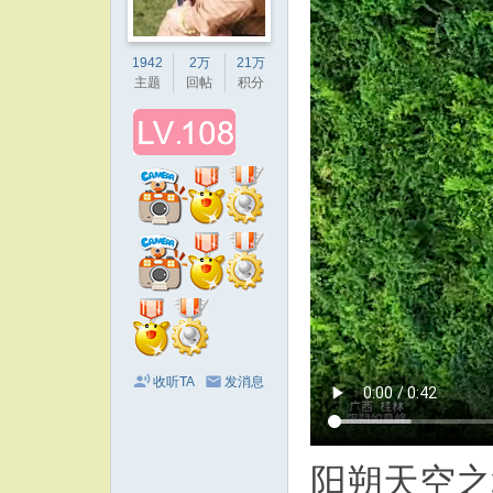
1942
2万
21万
主题
回帖
积分
收听TA
发消息
阳朔天空之