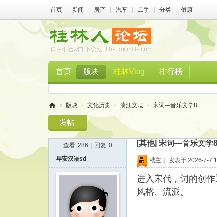
首页
|
新闻
|
房产
|
汽车
|
二手
|
分类
|
健康
首页
版块
桂林Vlog
排行榜
»
版块
›
文化历史
›
漓江文坛
›
宋词—音乐文学8
桂
林
[其他]
宋词—音乐文学
查看:
286
|
回复:
0
人
早安汉语sd
楼主
|
发表于 2026-7-7 1
论
坛
进入宋代，词的创作
风格、流派。