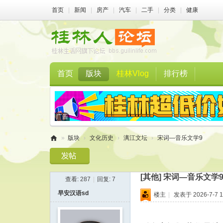
首页
|
新闻
|
房产
|
汽车
|
二手
|
分类
|
健康
首页
版块
桂林Vlog
排行榜
»
版块
›
文化历史
›
漓江文坛
›
宋词—音乐文学9
桂
林
[其他]
宋词—音乐文学
查看:
287
|
回复:
7
人
早安汉语sd
楼主
|
发表于 2026-7-7 1
论
坛