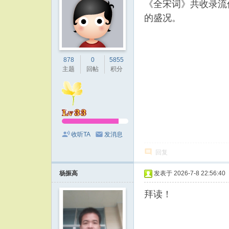
《全宋词》共收录流
的盛况。
878
0
5855
主题
回帖
积分
收听TA
发消息
回复
杨振高
发表于 2026-7-8 22:56:40
拜读！