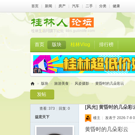
首页
|
新闻
|
房产
|
汽车
|
二手
|
分类
|
健康
首页
版块
桂林Vlog
排行榜
»
版块
›
旅游美食
›
风姿摄影
›
黄昏时的几朵彩云
桂
林
[风光]
黄昏时的几朵彩
查看:
373
|
回复:
0
人
益宏天下
楼主
|
发表于 2026-7-8 0
论
坛
黄昏时的几朵彩云