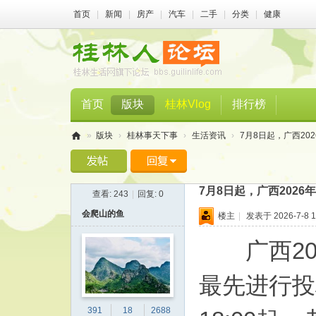
首页
|
新闻
|
房产
|
汽车
|
二手
|
分类
|
健康
首页
版块
桂林Vlog
排行榜
»
版块
›
桂林事天下事
›
生活资讯
›
7月8日起，广西20
桂
林
7月8日起，广西202
查看:
243
|
回复:
0
人
会爬山的鱼
楼主
|
发表于 2026-7-8 1
论
坛
广西20
最先进行投
391
18
2688