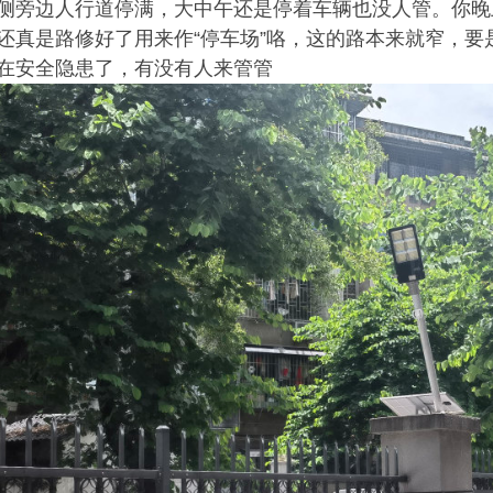
侧旁边人行道停满，大中午还是停着车辆也没人管。你晚
还真是路修好了用来作“停车场”咯，这的路本来就窄，要
在安全隐患了，有没有人来管管