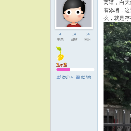
离谱，白天
着添堵，这
么，就是存
4
14
54
主题
回帖
积分
收听TA
发消息