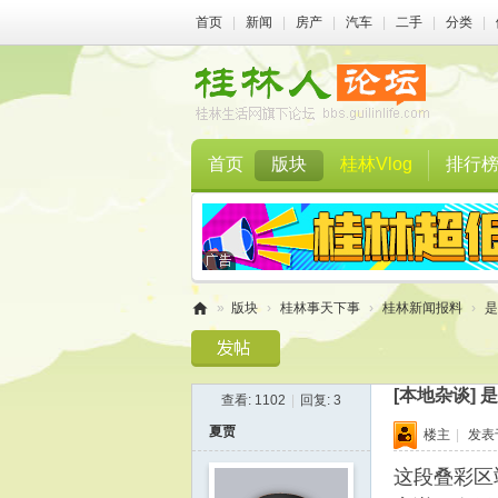
首页
|
新闻
|
房产
|
汽车
|
二手
|
分类
|
首页
版块
桂林Vlog
排行
»
版块
›
桂林事天下事
›
桂林新闻报料
›
是
桂
林
[本地杂谈]
是
查看:
1102
|
回复:
3
人
夏贾
楼主
|
发表于 
论
坛
这段叠彩区