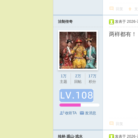
回复
支
法制传奇
发表于 2026-7-
两样都有！
1万
2万
17万
主题
回帖
积分
收听TA
发消息
回复
桂林-观山·戏水
发表于 2026-7-