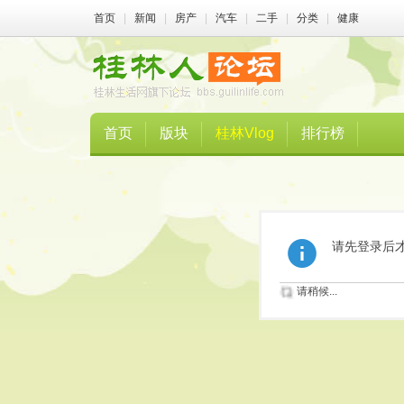
首页
|
新闻
|
房产
|
汽车
|
二手
|
分类
|
健康
首页
版块
桂林Vlog
排行榜
请先登录后
请稍候...